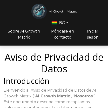
AI Growth Matrix
BO
Sobre AI Growth
Póngase en
Iniciar
Matrix
contacto
sesión
Aviso de Privacidad de
Datos
Introducción
Bienvenido al Aviso de Privacidad de Datos de AI
Growth Matrix ("
AI Growth Matrix
", "
Nosotros
").
Este documento describe cómo recopilamos,
utilizamos y protegemos tus datos personales