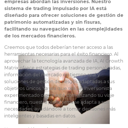
empresas abordan las inversiones. Nuestro
sistema de trading impulsado por IA está
diseñado para ofrecer soluciones de gestión de
patrimonio automatizadas y sin fisuras,
facilitando su navegación en las complejidades
de los mercados financieros.
Creemos que todos deberían tener acceso a las
herramientas necesarias para el éxito financiero. Al
aprovechar la tecnología avanzada de IA, AI Growth
Matrix ofrece estrategias de trading personalizadas,
información del mercado en tiempo real y
soluciones de gestión de riesgos adaptadas a sus
objetivos únicos. Ya sea que sea un inversionista
experimentado o que esté comenzando su viaje
financiero, nuestra plataforma se adapta a sus
necesidades, ayudándole a tomar decisiones más
inteligentes y basadas en datos.