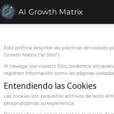
AI Growth Matrix
Esta política describe las prácticas de cookies pa
Growth Matrix (“el Sitio”).
Al navegar por nuestro Sitio, podemos almacenar
registran información como las páginas visitadas, 
Entendiendo las Cookies
Las cookies son pequeños archivos de texto almace
personalizando su experiencia.