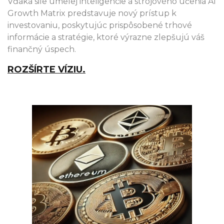
Vďaka sile umelej inteligencie a strojového učenia AI
Growth Matrix predstavuje nový prístup k
investovaniu, poskytujúc prispôsobené trhové
informácie a stratégie, ktoré výrazne zlepšujú váš
finančný úspech.
ROZŠÍRTE VÍZIU.