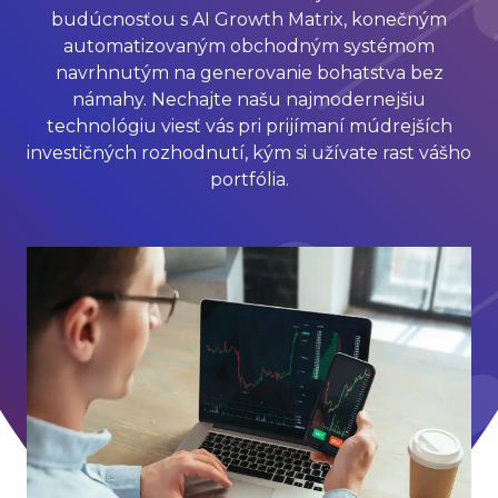
budúcnosťou s AI Growth Matrix, konečným
automatizovaným obchodným systémom
navrhnutým na generovanie bohatstva bez
námahy. Nechajte našu najmodernejšiu
technológiu viesť vás pri prijímaní múdrejších
investičných rozhodnutí, kým si užívate rast vášho
portfólia.