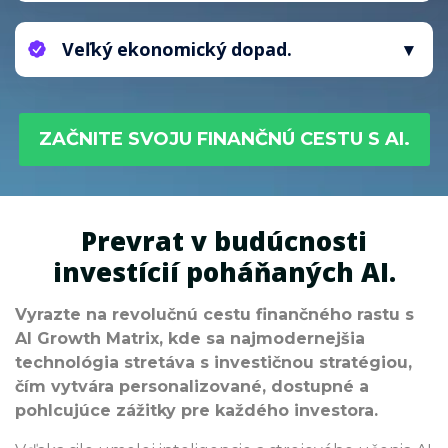
investičné stratégie a prísť o budúci rastový
Obmedzené pochopenie nástrojov AI môže
potenciál.
viesť k vysoko rizikovým finančným aktivitám
Veľký ekonomický dopad.
bez účinných stratégií, čo môže zvýšiť
pravdepodobnosť negatívnych finančných
Ignorovanie základných princípov investičných
výsledkov.
stratégií poháňaných AI môže viesť k výrazným
finančným stratám a predĺženým
ZAČNITE SVOJU FINANČNÚ CESTU S AI.
ekonomickým problémom.
Prevrat v budúcnosti
investícií poháňaných AI.
Vyrazte na revolučnú cestu finančného rastu s
AI Growth Matrix, kde sa najmodernejšia
technológia stretáva s investičnou stratégiou,
čím vytvára personalizované, dostupné a
pohlcujúce zážitky pre každého investora.