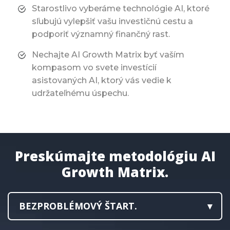
Starostlivo vyberáme technológie AI, ktoré
sľubujú vylepšiť vašu investičnú cestu a
podporiť významný finančný rast.
Nechajte AI Growth Matrix byť vaším
kompasom vo svete investícií
asistovaných AI, ktorý vás vedie k
udržateľnému úspechu.
Preskúmajte metodológiu AI
Growth Matrix.
BEZPROBLÉMOVÝ ŠTART.
Pripojenie sa k AI Growth Matrix je