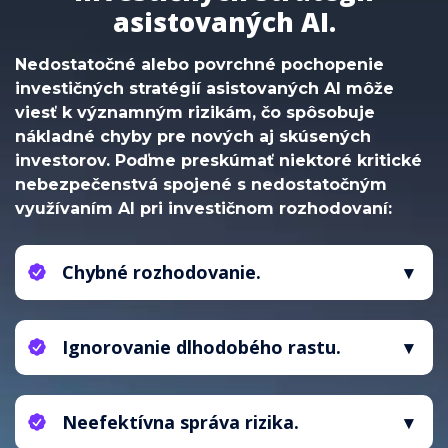
asistovaných AI.
Nedostatočné alebo povrchné pochopenie
investičných stratégií asistovaných AI môže
viesť k významným rizikám, čo spôsobuje
nákladné chyby pre nových aj skúsených
investorov. Poďme preskúmať niektoré kritické
nebezpečenstvá spojené s nedostatočným
využívaním AI pri investičnom rozhodovaní:
Chybné rozhodovanie.
Bez komplexného pochopenia zásad
investovania riadeného AI môžu investori robiť
Ignorovanie dlhodobého rastu.
zlé rozhodnutia, čím zvyšujú riziko finančných
strát. Majstrovstvo v analýze trhu asistovanej AI
Zameranie sa výhradne na krátkodobé zisky
je kľúčové na zmiernenie týchto rizík.
bez náhľadu do AI-poháňaných poznatkov
Neefektívna správa rizika.
môže obetovať udržateľné, dlhodobé