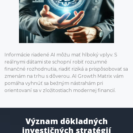
Informácie riadené AI môžu mať hlboký vplyv. S
reálnymi dátami ste schopní robiť rozumné
finančné rozhodnutia, riadiť riziká a prispôsobovať sa
zmenám na trhu s dôverou. AI Growth Matrix vám
pomáha vyhnúť sa bežným nástrahám pri
orientovaní sa v zložitostiach modernej financií.
Význam dôkladných
investičných stratégií