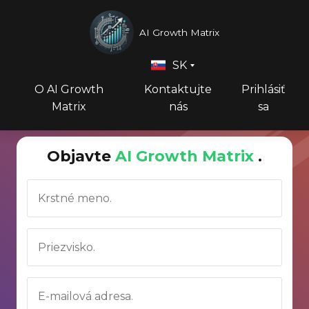
AI Growth Matrix
SK
O AI Growth
Kontaktujte
Prihlásiť
Matrix
nás
sa
Objavte
AI Growth Matrix
.