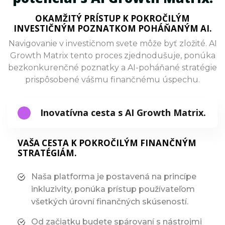
OKAMŽITÝ PRÍSTUP K POKROČILÝM
INVESTIČNÝM POZNATKOM POHÁŇANÝM AI.
Navigovanie v investičnom svete môže byť zložité. AI
Growth Matrix tento proces zjednodušuje, ponúka
bezkonkurenčné poznatky a AI-poháňané stratégie
prispôsobené vášmu finančnému úspechu.
Inovatívna cesta s AI Growth Matrix.
VAŠA CESTA K POKROČILÝM FINANČNÝM
STRATÉGIÁM.
Naša platforma je postavená na princípe
inkluzivity, ponúka prístup používateľom
všetkých úrovní finančných skúseností.
Od začiatku budete spárovaní s nástrojmi